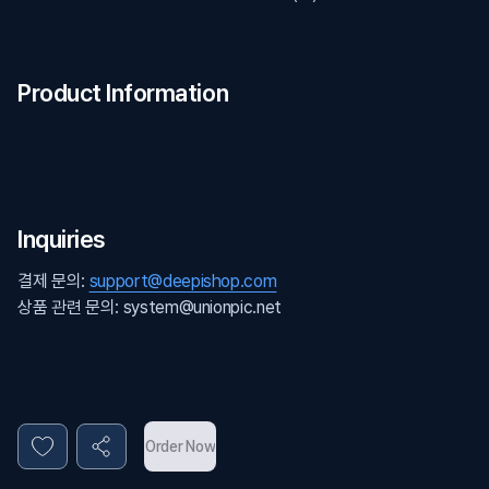
Product Information
Inquiries
결제 문의:
support@deepishop.com
상품 관련 문의: system@unionpic.net
Order Now
Privacy policy
Terms and conditions
About DEEPI
COMPANY
디피샵 주식회사
Email
support@deepishop.com