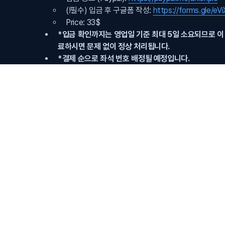
(!필수) 입금 후 구글폼 작성:
https://forms.gle/e
Price: 33$
*입금 확인까지는 영업일 기준 최대 5일 소요되므로 이 
료하시면 문제 없이 정상 처리됩니다.
*결제 순으로 좌석 번호 배정될 예정입니다.
[Bank Transfer Payment Instructions]
This project can only be paid via bank transfer.
After completing your purchase through the website,
payment is confirmed in the account below.
Please complete your payment within 24 hours aft
Domestic (Korea)
Bank Account: Woori Bank 1005-304-3597
(*Required) Depositor Name: Last 6 digits of t
completion / *Note: Not your resident registra
Overseas
Payment Link (PayPal):
https://paypal.me/union
(*Required) After payment, please fill out the 
https://forms.gle/eViXCV5kiaTKcR3t6