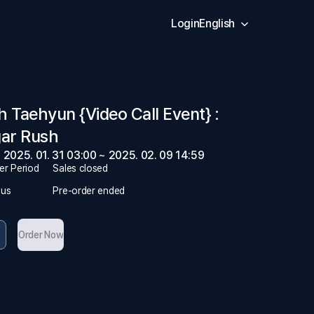
Login
English
 Taehyun {Video Call Event} :
gar Rush
2025. 01. 31 03:00 ~ 2025. 02. 09 14:59
er Period
Sales closed
tus
Pre-order ended
Order Now