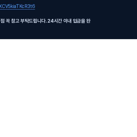
ViXCV5kiaTKcR3t6
점 꼭 참고 부탁드립니다. 24시간 이내 입금을 완
 your order will be processed once your
er placing the order.
00 / 유니온픽처스
he order number (available after order
tion number!)
pic
Google Form: