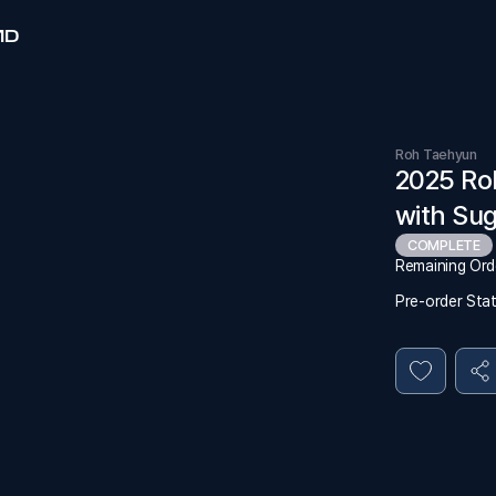
MD
Roh Taehyun
2025 Roh
with Su
COMPLETE
Remaining Ord
Pre-order Sta