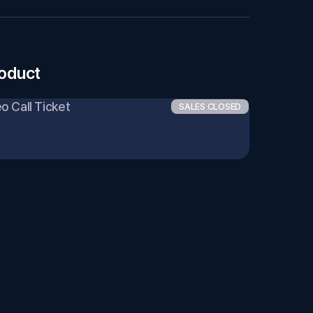
roduct
 Call Ticket
SALES CLOSED