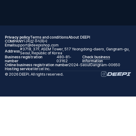
Privacy policy
Terms and conditions
About DEEPI
COMPANY
디피샵 주식회사
Email
support@deepishop.com
#3718, 37F, ASEM Tower, 517 Yeongdong-daero, Gangnam-gu,
Address
Seoul, Republic of Korea
Business registration
480-81-
Check business
number
03162
information
Online business registration number
2024-SeoulGangnam-00650
Hosting service
Vercel Inc.
© 2026 DEEPI. All rights reserved.